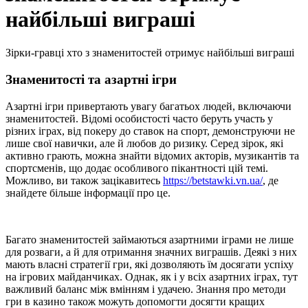
найбільші виграші
Зірки-гравці хто з знаменитостей отримує найбільші виграші
Знаменитості та азартні ігри
Азартні ігри привертають увагу багатьох людей, включаючи
знаменитостей. Відомі особистості часто беруть участь у
різних іграх, від покеру до ставок на спорт, демонструючи не
лише свої навички, але й любов до ризику. Серед зірок, які
активно грають, можна знайти відомих акторів, музикантів та
спортсменів, що додає особливого пікантності цій темі.
Можливо, ви також зацікавитесь
https://betstawki.vn.ua/
, де
знайдете більше інформації про це.
Багато знаменитостей займаються азартними іграми не лише
для розваги, а й для отримання значних виграшів. Деякі з них
мають власні стратегії гри, які дозволяють їм досягати успіху
на ігрових майданчиках. Однак, як і у всіх азартних іграх, тут
важливий баланс між вмінням і удачею. Знання про методи
гри в казино також можуть допомогти досягти кращих