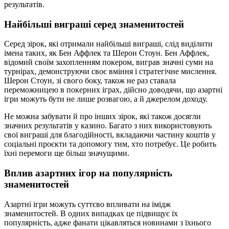
результатів.
Найбільші виграші серед знаменитостей
Серед зірок, які отримали найбільші виграші, слід виділити
імена таких, як Бен Аффлек та Шерон Стоун. Бен Аффлек,
відомий своїм захопленням покером, виграв значні суми на
турнірах, демонструючи своє вміння і стратегічне мислення.
Шерон Стоун, зі свого боку, також не раз ставала
переможницею в покерних іграх, дійсно доводячи, що азартні
ігри можуть бути не лише розвагою, а й джерелом доходу.
Не можна забувати й про інших зірок, які також досягли
значних результатів у казино. Багато з них використовують
свої виграші для благодійності, вкладаючи частину коштів у
соціальні проєкти та допомогу тим, хто потребує. Це робить
їхні перемоги ще більш значущими.
Вплив азартних ігор на популярність
знаменитостей
Азартні ігри можуть суттєво впливати на імідж
знаменитостей. В одних випадках це підвищує їх
популярність, адже фанати цікавляться новинами з їхнього