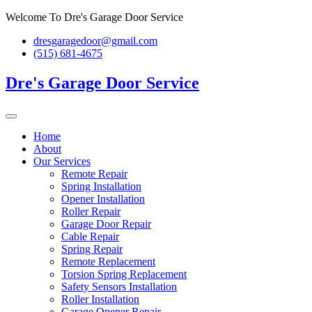
Skip
Welcome To Dre's Garage Door Service
to
dresgaragedoor@gmail.com
content
(515) 681-4675
Dre's Garage Door Service
Home
About
Our Services
Remote Repair
Spring Installation
Opener Installation
Roller Repair
Garage Door Repair
Cable Repair
Spring Repair
Remote Replacement
Torsion Spring Replacement
Safety Sensors Installation
Roller Installation
Garage Opener Repair