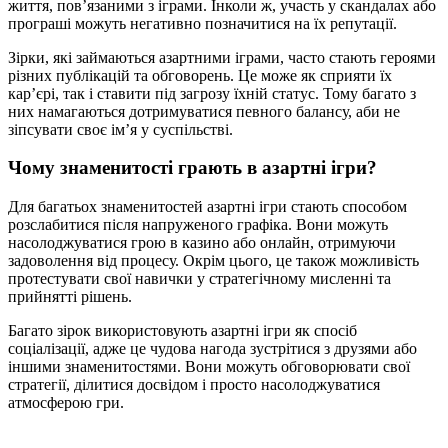
життя, пов’язаними з іграми. Інколи ж, участь у скандалах або
програші можуть негативно позначитися на їх репутації.
Зірки, які займаються азартними іграми, часто стають героями
різних публікацій та обговорень. Це може як сприяти їх
кар’єрі, так і ставити під загрозу їхній статус. Тому багато з
них намагаються дотримуватися певного балансу, аби не
зіпсувати своє ім’я у суспільстві.
Чому знаменитості грають в азартні ігри?
Для багатьох знаменитостей азартні ігри стають способом
розслабитися після напруженого графіка. Вони можуть
насолоджуватися грою в казино або онлайн, отримуючи
задоволення від процесу. Окрім цього, це також можливість
протестувати свої навички у стратегічному мисленні та
прийнятті рішень.
Багато зірок використовують азартні ігри як спосіб
соціалізації, адже це чудова нагода зустрітися з друзями або
іншими знаменитостями. Вони можуть обговорювати свої
стратегії, ділитися досвідом і просто насолоджуватися
атмосферою гри.