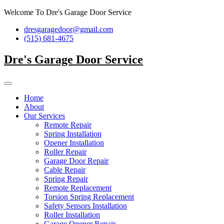
Skip
Welcome To Dre's Garage Door Service
to
dresgaragedoor@gmail.com
content
(515) 681-4675
Dre's Garage Door Service
Home
About
Our Services
Remote Repair
Spring Installation
Opener Installation
Roller Repair
Garage Door Repair
Cable Repair
Spring Repair
Remote Replacement
Torsion Spring Replacement
Safety Sensors Installation
Roller Installation
Garage Opener Repair