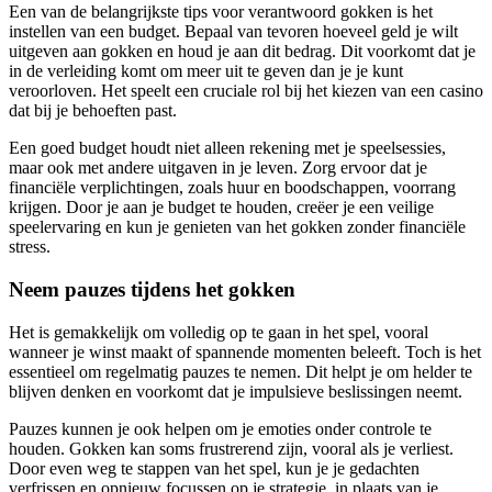
Een van de belangrijkste tips voor verantwoord gokken is het
instellen van een budget. Bepaal van tevoren hoeveel geld je wilt
uitgeven aan gokken en houd je aan dit bedrag. Dit voorkomt dat je
in de verleiding komt om meer uit te geven dan je je kunt
veroorloven. Het speelt een cruciale rol bij het kiezen van een casino
dat bij je behoeften past.
Een goed budget houdt niet alleen rekening met je speelsessies,
maar ook met andere uitgaven in je leven. Zorg ervoor dat je
financiële verplichtingen, zoals huur en boodschappen, voorrang
krijgen. Door je aan je budget te houden, creëer je een veilige
speelervaring en kun je genieten van het gokken zonder financiële
stress.
Neem pauzes tijdens het gokken
Het is gemakkelijk om volledig op te gaan in het spel, vooral
wanneer je winst maakt of spannende momenten beleeft. Toch is het
essentieel om regelmatig pauzes te nemen. Dit helpt je om helder te
blijven denken en voorkomt dat je impulsieve beslissingen neemt.
Pauzes kunnen je ook helpen om je emoties onder controle te
houden. Gokken kan soms frustrerend zijn, vooral als je verliest.
Door even weg te stappen van het spel, kun je je gedachten
verfrissen en opnieuw focussen op je strategie, in plaats van je