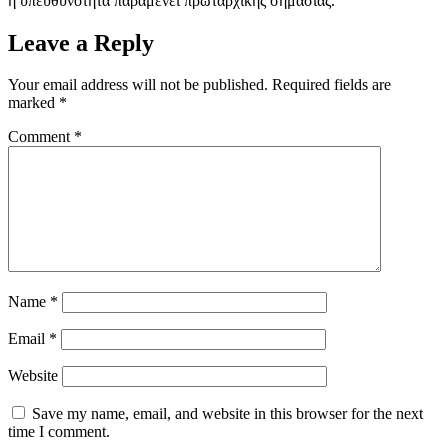
η υπευθυνότητα παραμένει πρωταρχικής σημασίας.
Leave a Reply
Your email address will not be published.
Required fields are
marked
*
Comment
*
Name
*
Email
*
Website
Save my name, email, and website in this browser for the next
time I comment.