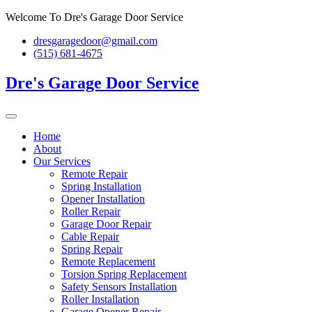
Skip
Welcome To Dre's Garage Door Service
to
dresgaragedoor@gmail.com
content
(515) 681-4675
Dre's Garage Door Service
Home
About
Our Services
Remote Repair
Spring Installation
Opener Installation
Roller Repair
Garage Door Repair
Cable Repair
Spring Repair
Remote Replacement
Torsion Spring Replacement
Safety Sensors Installation
Roller Installation
Garage Opener Repair