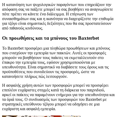
Η κατανόηση των ψυχολογικών παραγόντων που επηρεάζουν την
απόφαση σας να παίξετε μπορεί να σας βοηθήσει να αναγνωρίσετε
πότε πρέπει να κάνετε ένα διάλειμμα. Η επίγνωση των
συναισθημάτων σας και η ικανότητα να διαχειρίζεστε την επιθυμία
για τζόγο είναι σημαντικές δεξιότητες που θα σας προστατεύσουν
από πιθανούς κινδύνους.
Οι προωθήσεις και τα μπόνους του Baxterbet
Το Baxterbet προσφέρει μια πληθώρα προωθήσεων και μπόνους
που ενισχύουν την εμπειρία των παικτών. Αυτές οι προσφορές
μπορούν να βοηθήσουν τους παίκτες να εκμεταλλευτούν στο
έπακρο την εμπειρία τους, εφόσον χρησιμοποιούνται με
υπευθυνότητα. Είναι σημαντικό να διαβάσετε τους όρους και τις
προϋποθέσεις που συνοδεύουν τις προσφορές, ώστε να
κατανοήσετε πλήρως πώς λειτουργούν.
Η ασφαλής χρήση αυτών των προσφορών μπορεί να προσφέρει
επιπλέον ευχάριστες στιγμές κατά τη διάρκεια του παιχνιδιού,
αρκεί οι παίκτες να παραμένουν ενήμεροι για την υπευθυνότητα και
τα όριά τους. Ο συνδυασμός των προσφορών του Baxterbet με
στρατηγικές υπεύθυνου τζόγου μπορεί να οδηγήσει σε μια
ευχάριστη και ασφαλή εμπειρία.