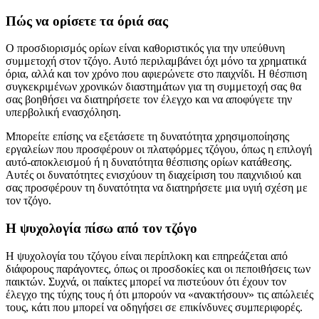
Πώς να ορίσετε τα όριά σας
Ο προσδιορισμός ορίων είναι καθοριστικός για την υπεύθυνη
συμμετοχή στον τζόγο. Αυτό περιλαμβάνει όχι μόνο τα χρηματικά
όρια, αλλά και τον χρόνο που αφιερώνετε στο παιχνίδι. Η θέσπιση
συγκεκριμένων χρονικών διαστημάτων για τη συμμετοχή σας θα
σας βοηθήσει να διατηρήσετε τον έλεγχο και να αποφύγετε την
υπερβολική ενασχόληση.
Μπορείτε επίσης να εξετάσετε τη δυνατότητα χρησιμοποίησης
εργαλείων που προσφέρουν οι πλατφόρμες τζόγου, όπως η επιλογή
αυτό-αποκλεισμού ή η δυνατότητα θέσπισης ορίων κατάθεσης.
Αυτές οι δυνατότητες ενισχύουν τη διαχείριση του παιχνιδιού και
σας προσφέρουν τη δυνατότητα να διατηρήσετε μια υγιή σχέση με
τον τζόγο.
Η ψυχολογία πίσω από τον τζόγο
Η ψυχολογία του τζόγου είναι περίπλοκη και επηρεάζεται από
διάφορους παράγοντες, όπως οι προσδοκίες και οι πεποιθήσεις των
παικτών. Συχνά, οι παίκτες μπορεί να πιστεύουν ότι έχουν τον
έλεγχο της τύχης τους ή ότι μπορούν να «ανακτήσουν» τις απώλειές
τους, κάτι που μπορεί να οδηγήσει σε επικίνδυνες συμπεριφορές.