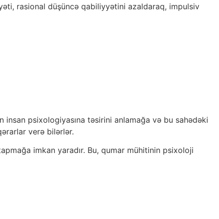
yəti, rasional düşüncə qabiliyyətini azaldaraq, impulsiv
ın insan psixologiyasına təsirini anlamağa və bu sahədəki
arlar verə bilərlər.
la tapmağa imkan yaradır. Bu, qumar mühitinin psixoloji