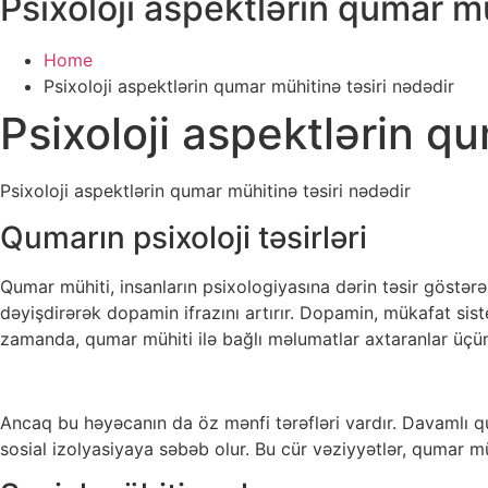
Psixoloji aspektlərin qumar mü
Home
Psixoloji aspektlərin qumar mühitinə təsiri nədədir
Psixoloji aspektlərin q
Psixoloji aspektlərin qumar mühitinə təsiri nədədir
Qumarın psixoloji təsirləri
Qumar mühiti, insanların psixologiyasına dərin təsir göstərə
dəyişdirərək dopamin ifrazını artırır. Dopamin, mükafat si
zamanda, qumar mühiti ilə bağlı məlumatlar axtaranlar üç
Ancaq bu həyəcanın da öz mənfi tərəfləri vardır. Davamlı qum
sosial izolyasiyaya səbəb olur. Bu cür vəziyyətlər, qumar mühi