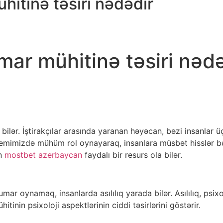
hitinə təsiri nədədir
umar mühitinə təsiri nəd
 bilər. İştirakçılar arasında yaranan həyəcan, bəzi insanlar 
stemimizdə mühüm rol oynayaraq, insanlara müsbət hisslər b
ün
mostbet azerbaycan
faydalı bir resurs ola bilər.
ar oynamaq, insanlarda asılılıq yarada bilər. Asılılıq, psix
tinin psixoloji aspektlərinin ciddi təsirlərini göstərir.