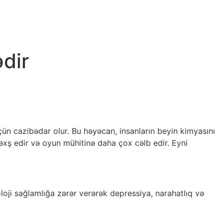
ədir
üçün cazibədar olur. Bu həyəcan, insanların beyin kimyasını
əxş edir və oyun mühitinə daha çox cəlb edir. Eyni
oloji sağlamlığa zərər verərək depressiya, narahatlıq və