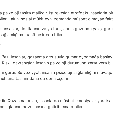
sixoloji təsirə malikdir. İştirakçılar, ətrafdakı insanlarla 
lər. Lakin, sosial mühit eyni zamanda müsbət olmayan faktor
i insanlar, dostlarının və ya tanışlarının gözündə yaxşı gör
sağlamlığına mənfi təsir edə bilər.
r
 Bəzi insanlar, qazanma arzusuyla qumar oynamağa başlayır
 Riskli davranışlar, insanın psixoloji durumuna zərər verə bil
mi görür. Bu vəziyyət, insanın psixoloji sağlamlığını müvəqq
ühitinə təsirini daha da dərinləşdirir.
edir. Qazanma anları, insanlarda müsbət emosiyalar yaratsa da
lamlıqlarının pozulmasına gətirib çıxara bilər.