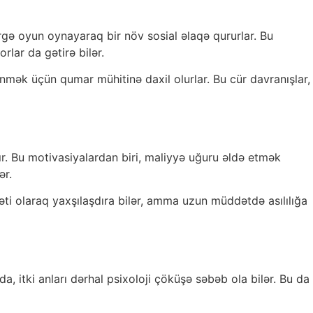
birgə oyun oynayaraq bir növ sosial əlaqə qururlar. Bu
lar da gətirə bilər.
ünmək üçün qumar mühitinə daxil olurlar. Bu cür davranışlar,
. Bu motivasiyalardan biri, maliyyə uğuru əldə etmək
ər.
əti olaraq yaxşılaşdıra bilər, amma uzun müddətdə asılılığa
, itki anları dərhal psixoloji çöküşə səbəb ola bilər. Bu da