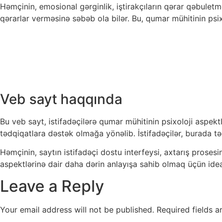
Həmçinin, emosional gərginlik, iştirakçıların qərar qəbuletm
qərarlar verməsinə səbəb ola bilər. Bu, qumar mühitinin psi
Veb sayt haqqında
Bu veb sayt, istifadəçilərə qumar mühitinin psixoloji aspe
tədqiqatlara dəstək olmağa yönəlib. İstifadəçilər, burada t
Həmçinin, saytın istifadəçi dostu interfeysi, axtarış prosesi
aspektlərinə dair daha dərin anlayışa sahib olmaq üçün idea
Leave a Reply
Your email address will not be published.
Required fields 