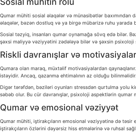
Sosial mühitin rolu
Qumar mühiti sosial əlaqələr və münasibətlər baxımından da p
əlaqələr, bəzən dostluq və ya birgə mübarizə ruhu yarada bi
Sosial təzyiq, insanları qumar oynamağa sövq edə bilər. Bəz
şəxsi maliyyə vəziyyətini zədələyə bilər və şəxsin psixoloji 
Riskli davranışlar və motivasiyala
Qumara olan maraq, müxtəlif motivasiyalardan qaynaqlanır.
istəyidir. Ancaq, qazanma ehtimalının az olduğu bilinməlidir.
Digər tərəfdən, bəziləri oyunları stressdən qurtulma yolu ki
səbəb olur. Bu cür davranışlar, psixoloji aspektlərin qumar m
Qumar və emosional vəziyyət
Qumar mühiti, iştirakçıların emosional vəziyyətinə də təsir 
iştirakçıların özlərini dəyərsiz hiss etmələrinə və ruhsal sağ