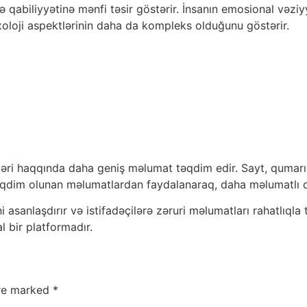
ə qabiliyyətinə mənfi təsir göstərir. İnsanın emosional vəziy
xoloji aspektlərinin daha da kompleks olduğunu göstərir.
ktləri haqqında daha geniş məlumat təqdim edir. Sayt, qumar
əqdim olunan məlumatlardan faydalanaraq, daha məlumatlı qər
ni asanlaşdırır və istifadəçilərə zəruri məlumatları rahatlıq
l bir platformadır.
are marked
*