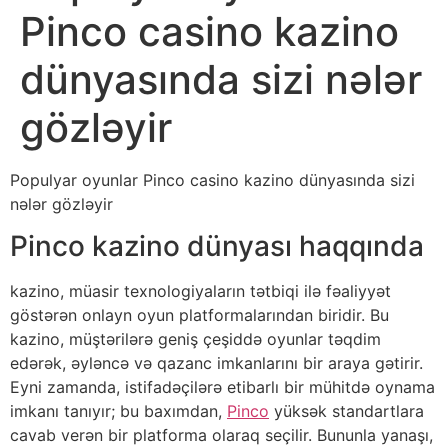
Pinco casino kazino
dünyasında sizi nələr
gözləyir
Populyar oyunlar Pinco casino kazino dünyasında sizi
nələr gözləyir
Pinco kazino dünyası haqqında
kazino, müasir texnologiyaların tətbiqi ilə fəaliyyət
göstərən onlayn oyun platformalarından biridir. Bu
kazino, müştərilərə geniş çeşiddə oyunlar təqdim
edərək, əyləncə və qazanc imkanlarını bir araya gətirir.
Eyni zamanda, istifadəçilərə etibarlı bir mühitdə oynama
imkanı tanıyır; bu baxımdan,
Pinco
yüksək standartlara
cavab verən bir platforma olaraq seçilir. Bununla yanaşı,