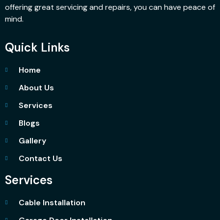
offering great servicing and repairs, you can have peace of
mind.
Quick Links
Home
About Us
Services
Blogs
Gallery
Contact Us
Services
Cable Installation