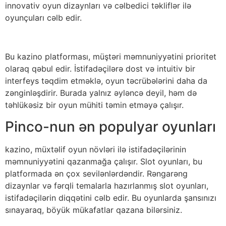
innovativ oyun dizaynları və cəlbedici təkliflər ilə
oyunçuları cəlb edir.
Bu kazino platforması, müştəri məmnuniyyətini prioritet
olaraq qəbul edir. İstifadəçilərə dost və intuitiv bir
interfeys təqdim etməklə, oyun təcrübələrini daha da
zənginləşdirir. Burada yalnız əyləncə deyil, həm də
təhlükəsiz bir oyun mühiti təmin etməyə çalışır.
Pinco-nun ən populyar oyunları
kazino, müxtəlif oyun növləri ilə istifadəçilərinin
məmnuniyyətini qazanmağa çalışır. Slot oyunları, bu
platformada ən çox sevilənlərdəndir. Rəngarəng
dizaynlar və fərqli temalarla hazırlanmış slot oyunları,
istifadəçilərin diqqətini cəlb edir. Bu oyunlarda şansınızı
sınayaraq, böyük mükafatlar qazana bilərsiniz.