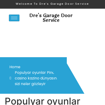
Welcome To Dre's Garage Door Service
Dre's Garage Door
Service
Populyar oyunlar Pinco
casino kazino dünyasında sizi
nələr gözləyir
Home
Populyar oyunlar Pinco
casino kazino dünyasında
sizi nələr gözləyir
Populyar oyunlar