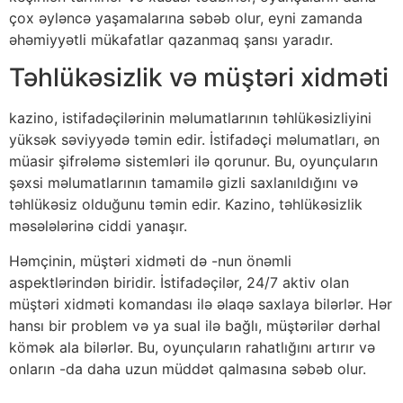
çox əyləncə yaşamalarına səbəb olur, eyni zamanda
əhəmiyyətli mükafatlar qazanmaq şansı yaradır.
Təhlükəsizlik və müştəri xidməti
kazino, istifadəçilərinin məlumatlarının təhlükəsizliyini
yüksək səviyyədə təmin edir. İstifadəçi məlumatları, ən
müasir şifrələmə sistemləri ilə qorunur. Bu, oyunçuların
şəxsi məlumatlarının tamamilə gizli saxlanıldığını və
təhlükəsiz olduğunu təmin edir. Kazino, təhlükəsizlik
məsələlərinə ciddi yanaşır.
Həmçinin, müştəri xidməti də -nun önəmli
aspektlərindən biridir. İstifadəçilər, 24/7 aktiv olan
müştəri xidməti komandası ilə əlaqə saxlaya bilərlər. Hər
hansı bir problem və ya sual ilə bağlı, müştərilər dərhal
kömək ala bilərlər. Bu, oyunçuların rahatlığını artırır və
onların -da daha uzun müddət qalmasına səbəb olur.