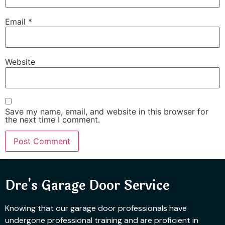
Email
*
Website
Save my name, email, and website in this browser for
the next time I comment.
Dre's Garage Door Service
Knowing that our garage door professionals have
undergone professional training and are proficient in