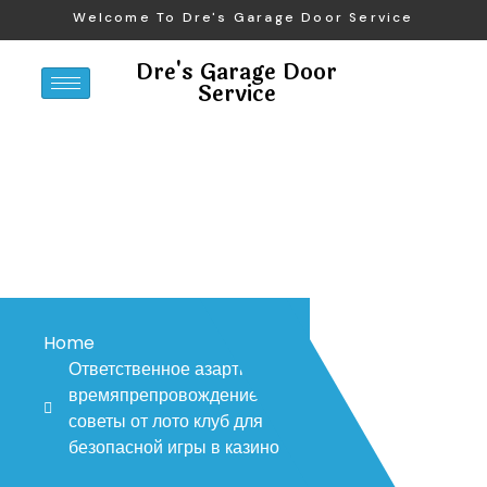
Welcome To Dre's Garage Door Service
Dre's Garage Door
Service
Ответственное азартное
времяпрепровождение
советы от лото клуб для
безопасной игры в казино
Home
Ответственное азартное
времяпрепровождение
советы от лото клуб для
безопасной игры в казино