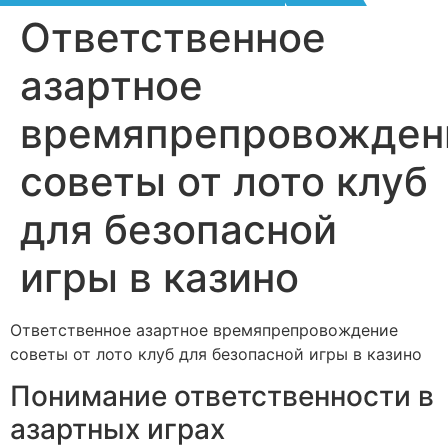
Ответственное
азартное
времяпрепровожден
советы от лото клуб
для безопасной
игры в казино
Ответственное азартное времяпрепровождение
советы от лото клуб для безопасной игры в казино
Понимание ответственности в
азартных играх