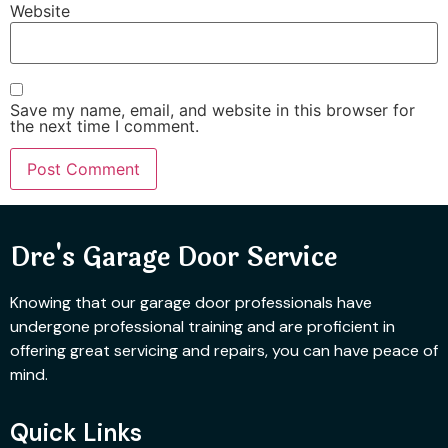
Website
Save my name, email, and website in this browser for
the next time I comment.
Dre's Garage Door Service
Knowing that our garage door professionals have
undergone professional training and are proficient in
offering great servicing and repairs, you can have peace of
mind.
Quick Links