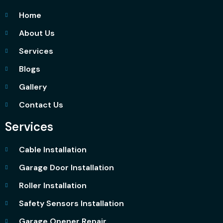
Home
About Us
Services
Blogs
Gallery
Contact Us
Services
Cable Installation
Garage Door Installation
Roller Installation
Safety Sensors Installation
Garage Opener Repair