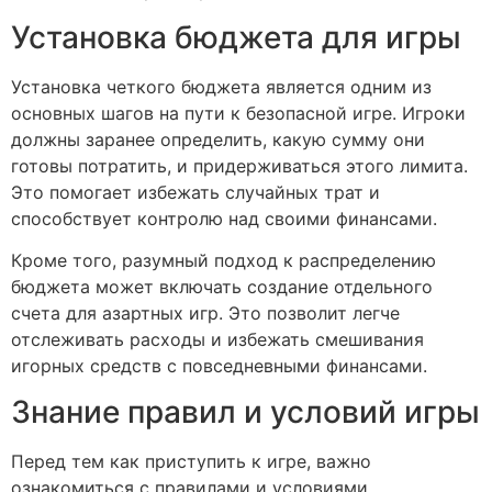
Установка бюджета для игры
Установка четкого бюджета является одним из
основных шагов на пути к безопасной игре. Игроки
должны заранее определить, какую сумму они
готовы потратить, и придерживаться этого лимита.
Это помогает избежать случайных трат и
способствует контролю над своими финансами.
Кроме того, разумный подход к распределению
бюджета может включать создание отдельного
счета для азартных игр. Это позволит легче
отслеживать расходы и избежать смешивания
игорных средств с повседневными финансами.
Знание правил и условий игры
Перед тем как приступить к игре, важно
ознакомиться с правилами и условиями