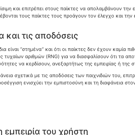
ρίσιμη και επιτρέπει στους παίκτες να απολαμβάνουν την 
έβονται τους παίκτες τους προάγουν τον έλεγχο και την 
α και τις αποδόσεις
δια είναι “στημένα” και ότι οι παίκτες δεν έχουν καμία πι
ς τυχαίων αριθμών (RNG) για να διασφαλίσουν ότι τα αποτ
ανότητες να κερδίσουν, ανεξαρτήτως της εμπειρίας ή της σ
φάνεια σχετικά με τις αποδόσεις των παιχνιδιών του, επι
ροσέγγιση ενισχύει την εμπιστοσύνη και τη διαφάνεια στο
 η εμπειρία του χρήστη