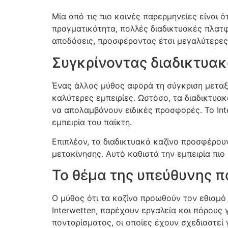
Μία από τις πιο κοινές παρερμηνείες είναι 
πραγματικότητα, πολλές διαδικτυακές πλατφ
αποδόσεις, προσφέροντας έτσι μεγαλύτερες 
Συγκρίνοντας διαδικτυακ
Ένας άλλος μύθος αφορά τη σύγκριση μεταξύ
καλύτερες εμπειρίες. Ωστόσο, τα διαδικτυα
να απολαμβάνουν ειδικές προσφορές. Το Int
εμπειρία του παίκτη.
Επιπλέον, τα διαδικτυακά καζίνο προσφέρου
μετακίνησης. Αυτό καθιστά την εμπειρία πιο 
Το θέμα της υπεύθυνης π
Ο μύθος ότι τα καζίνο προωθούν τον εθισμό
Interwetten, παρέχουν εργαλεία και πόρους
πονταρίσματος, οι οποίες έχουν σχεδιαστεί 