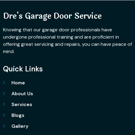
Dre's Garage Door Service
Knowing that our garage door professionals have
undergone professional training and are proficient in
offering great servicing and repairs, you can have peace of
mind.
Quick Links
Home
About Us
Services
Blogs
Gallery