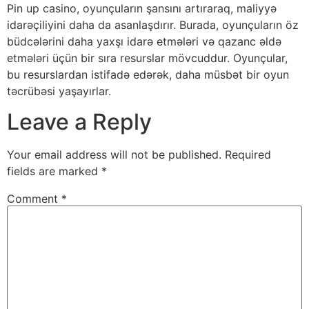
Pin up casino, oyunçuların şansını artıraraq, maliyyə
idarəçiliyini daha da asanlaşdırır. Burada, oyunçuların öz
büdcələrini daha yaxşı idarə etmələri və qazanc əldə
etmələri üçün bir sıra resurslar mövcuddur. Oyunçular,
bu resurslardan istifadə edərək, daha müsbət bir oyun
təcrübəsi yaşayırlar.
Leave a Reply
Your email address will not be published.
Required
fields are marked
*
Comment
*