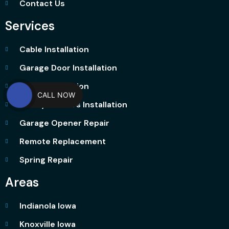
Contact Us
Services
Cable Installation
Garage Door Installation
Roller Installation
CALL NOW
Safety Sensors Installation
Garage Opener Repair
Remote Replacement
Spring Repair
Areas
Indianola Iowa
Knoxville Iowa