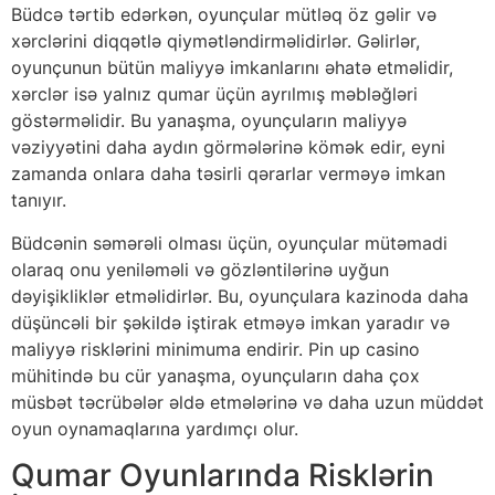
Büdcə tərtib edərkən, oyunçular mütləq öz gəlir və
xərclərini diqqətlə qiymətləndirməlidirlər. Gəlirlər,
oyunçunun bütün maliyyə imkanlarını əhatə etməlidir,
xərclər isə yalnız qumar üçün ayrılmış məbləğləri
göstərməlidir. Bu yanaşma, oyunçuların maliyyə
vəziyyətini daha aydın görmələrinə kömək edir, eyni
zamanda onlara daha təsirli qərarlar verməyə imkan
tanıyır.
Büdcənin səmərəli olması üçün, oyunçular mütəmadi
olaraq onu yeniləməli və gözləntilərinə uyğun
dəyişikliklər etməlidirlər. Bu, oyunçulara kazinoda daha
düşüncəli bir şəkildə iştirak etməyə imkan yaradır və
maliyyə risklərini minimuma endirir. Pin up casino
mühitində bu cür yanaşma, oyunçuların daha çox
müsbət təcrübələr əldə etmələrinə və daha uzun müddət
oyun oynamaqlarına yardımçı olur.
Qumar Oyunlarında Risklərin