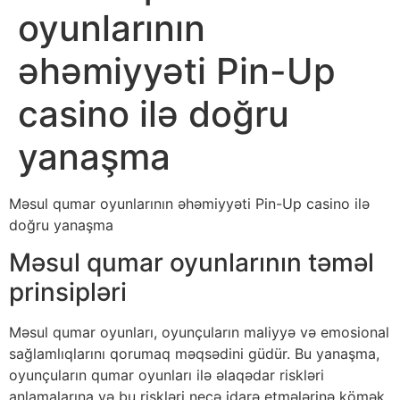
oyunlarının
əhəmiyyəti Pin-Up
casino ilə doğru
yanaşma
Məsul qumar oyunlarının əhəmiyyəti Pin-Up casino ilə
doğru yanaşma
Məsul qumar oyunlarının təməl
prinsipləri
Məsul qumar oyunları, oyunçuların maliyyə və emosional
sağlamlıqlarını qorumaq məqsədini güdür. Bu yanaşma,
oyunçuların qumar oyunları ilə əlaqədar riskləri
anlamalarına və bu riskləri necə idarə etmələrinə kömək