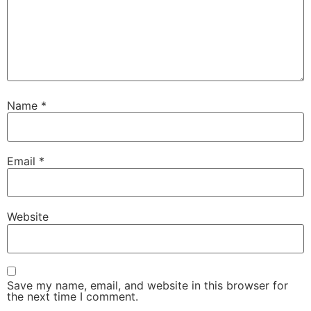
Name
*
Email
*
Website
Save my name, email, and website in this browser for
the next time I comment.