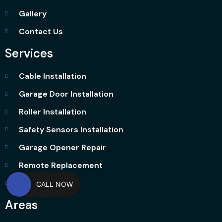
Gallery
Contact Us
Services
Cable Installation
Garage Door Installation
Roller Installation
Safety Sensors Installation
Garage Opener Repair
Remote Replacement
Spring Repair
CALL NOW
Areas