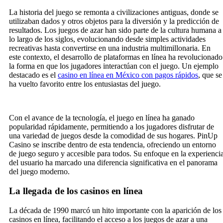
La historia del juego se remonta a civilizaciones antiguas, donde se
utilizaban dados y otros objetos para la diversión y la predicción de
resultados. Los juegos de azar han sido parte de la cultura humana a
lo largo de los siglos, evolucionando desde simples actividades
recreativas hasta convertirse en una industria multimillonaria. En
este contexto, el desarrollo de plataformas en línea ha revolucionado
la forma en que los jugadores interactúan con el juego. Un ejemplo
destacado es el
casino en línea en México con pagos rápidos
, que se
ha vuelto favorito entre los entusiastas del juego.
Con el avance de la tecnología, el juego en línea ha ganado
popularidad rápidamente, permitiendo a los jugadores disfrutar de
una variedad de juegos desde la comodidad de sus hogares. PinUp
Casino se inscribe dentro de esta tendencia, ofreciendo un entorno
de juego seguro y accesible para todos. Su enfoque en la experienci
del usuario ha marcado una diferencia significativa en el panorama
del juego moderno.
La llegada de los casinos en línea
La década de 1990 marcó un hito importante con la aparición de los
casinos en línea, facilitando el acceso a los juegos de azar a una