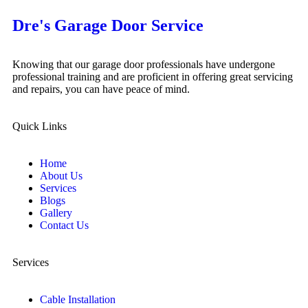
Dre's Garage Door Service
Knowing that our garage door professionals have undergone
professional training and are proficient in offering great servicing
and repairs, you can have peace of mind.
Quick Links
Home
About Us
Services
Blogs
Gallery
Contact Us
Services
Cable Installation