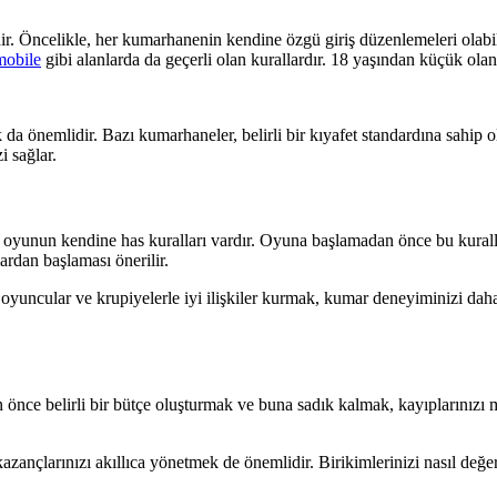
. Öncelikle, her kumarhanenin kendine özgü giriş düzenlemeleri olabil
mobile
gibi alanlarda da geçerli olan kurallardır. 18 yaşından küçük olan
önemlidir. Bazı kumarhaneler, belirli bir kıyafet standardına sahip ola
i sağlar.
r oyunun kendine has kuralları vardır. Oyuna başlamadan önce bu kurall
lardan başlaması önerilir.
r oyuncular ve krupiyelerle iyi ilişkiler kurmak, kumar deneyiminizi dah
ce belirli bir bütçe oluşturmak ve buna sadık kalmak, kayıplarınızı mi
çlarınızı akıllıca yönetmek de önemlidir. Birikimlerinizi nasıl değerle