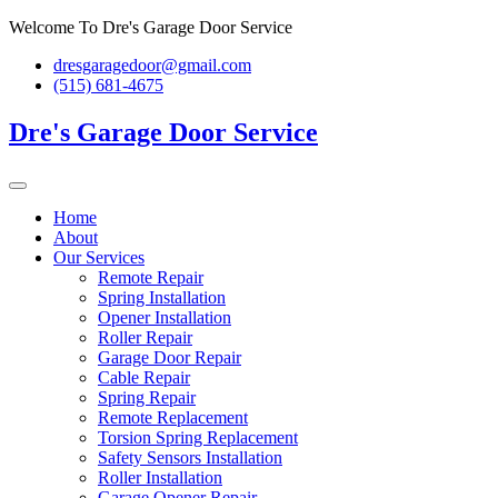
Skip
Welcome To Dre's Garage Door Service
to
dresgaragedoor@gmail.com
content
(515) 681-4675
Dre's Garage Door Service
Home
About
Our Services
Remote Repair
Spring Installation
Opener Installation
Roller Repair
Garage Door Repair
Cable Repair
Spring Repair
Remote Replacement
Torsion Spring Replacement
Safety Sensors Installation
Roller Installation
Garage Opener Repair