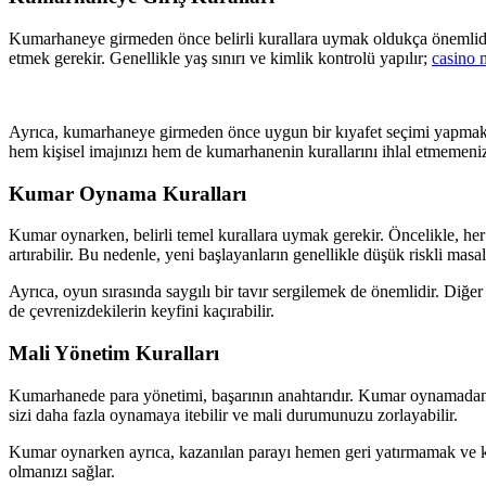
Kumarhaneye girmeden önce belirli kurallara uymak oldukça önemlidir
etmek gerekir. Genellikle yaş sınırı ve kimlik kontrolü yapılır;
casino 
Ayrıca, kumarhaneye girmeden önce uygun bir kıyafet seçimi yapmak da 
hem kişisel imajınızı hem de kumarhanenin kurallarını ihlal etmemeniz
Kumar Oynama Kuralları
Kumar oynarken, belirli temel kurallara uymak gerekir. Öncelikle, he
artırabilir. Bu nedenle, yeni başlayanların genellikle düşük riskli masa
Ayrıca, oyun sırasında saygılı bir tavır sergilemek de önemlidir. Diğe
de çevrenizdekilerin keyfini kaçırabilir.
Mali Yönetim Kuralları
Kumarhanede para yönetimi, başarının anahtarıdır. Kumar oynamadan ön
sizi daha fazla oynamaya itebilir ve mali durumunuzu zorlayabilir.
Kumar oynarken ayrıca, kazanılan parayı hemen geri yatırmamak ve kazan
olmanızı sağlar.