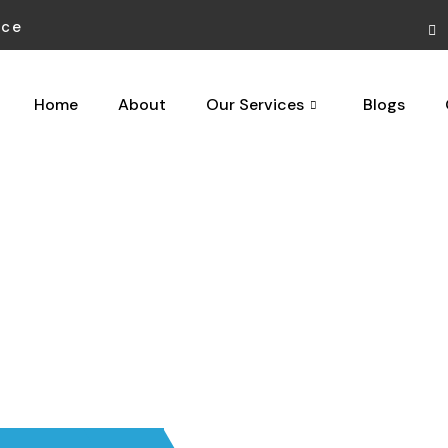
ice
Home
About
Our Services
Blogs
falibles para ganar 