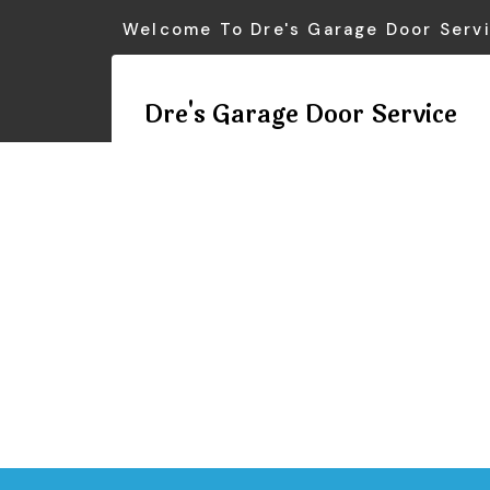
Welcome To Dre's Garage Door Serv
Dre's Garage Door Service
Estrategias in
casinos