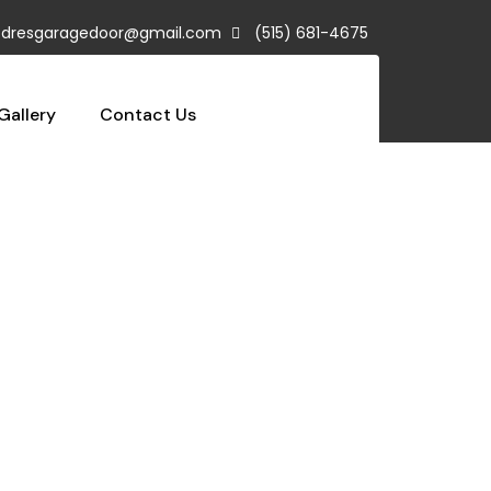
dresgaragedoor@gmail.com
(515) 681-4675
Gallery
Contact Us
en stake casino