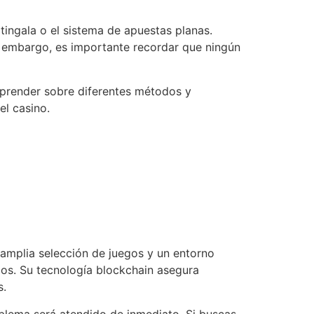
ingala o el sistema de apuestas planas.
in embargo, es importante recordar que ningún
 Aprender sobre diferentes métodos y
el casino.
amplia selección de juegos y un entorno
dos. Su tecnología blockchain asegura
s.
roblema será atendido de inmediato. Si buscas