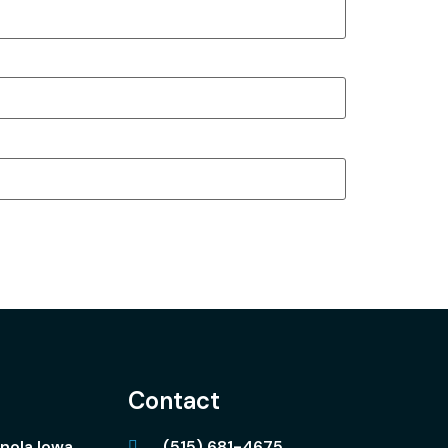
s
Contact
anola Iowa
(515) 681-4675