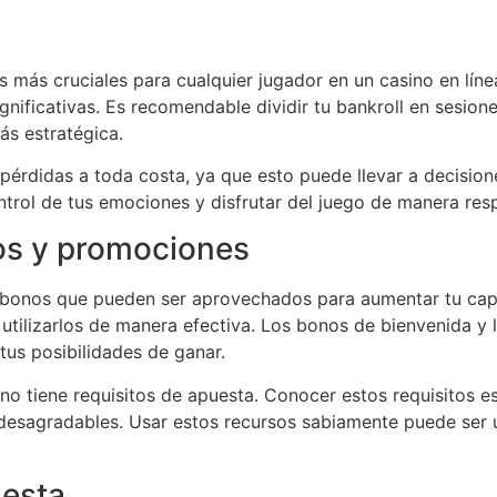
s más cruciales para cualquier jugador en un casino en líne
gnificativas. Es recomendable dividir tu bankroll en sesion
ás estratégica.
érdidas a toda costa, ya que esto puede llevar a decisione
trol de tus emociones y disfrutar del juego de manera res
s y promociones
onos que pueden ser aprovechados para aumentar tu capital
utilizarlos de manera efectiva. Los bonos de bienvenida y
tus posibilidades de ganar.
o tiene requisitos de apuesta. Conocer estos requisitos e
desagradables. Usar estos recursos sabiamente puede ser u
uesta