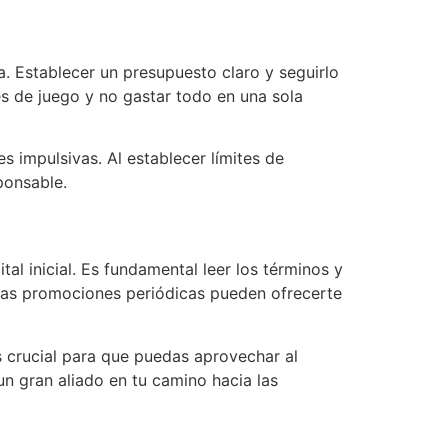
a. Establecer un presupuesto claro y seguirlo
es de juego y no gastar todo en una sola
s impulsivas. Al establecer límites de
ponsable.
 inicial. Es fundamental leer los términos y
 las promociones periódicas pueden ofrecerte
s crucial para que puedas aprovechar al
n gran aliado en tu camino hacia las