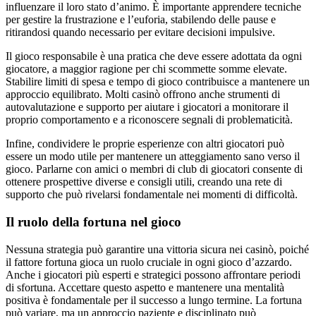
influenzare il loro stato d’animo. È importante apprendere tecniche
per gestire la frustrazione e l’euforia, stabilendo delle pause e
ritirandosi quando necessario per evitare decisioni impulsive.
Il gioco responsabile è una pratica che deve essere adottata da ogni
giocatore, a maggior ragione per chi scommette somme elevate.
Stabilire limiti di spesa e tempo di gioco contribuisce a mantenere un
approccio equilibrato. Molti casinò offrono anche strumenti di
autovalutazione e supporto per aiutare i giocatori a monitorare il
proprio comportamento e a riconoscere segnali di problematicità.
Infine, condividere le proprie esperienze con altri giocatori può
essere un modo utile per mantenere un atteggiamento sano verso il
gioco. Parlarne con amici o membri di club di giocatori consente di
ottenere prospettive diverse e consigli utili, creando una rete di
supporto che può rivelarsi fondamentale nei momenti di difficoltà.
Il ruolo della fortuna nel gioco
Nessuna strategia può garantire una vittoria sicura nei casinò, poiché
il fattore fortuna gioca un ruolo cruciale in ogni gioco d’azzardo.
Anche i giocatori più esperti e strategici possono affrontare periodi
di sfortuna. Accettare questo aspetto e mantenere una mentalità
positiva è fondamentale per il successo a lungo termine. La fortuna
può variare, ma un approccio paziente e disciplinato può