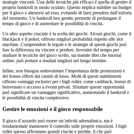
strategie vincenti. Una delle tecniche più efficaci è quella di gestire il
proprio bankroll in modo oculato. Questo implica stabilire un budget
per il gioco e attenersi ad esso, evitando di farsi prendere dall’euforia
del momento. Un bankroll ben gestito permette di prolungare il
tempo di gioco e di aumentare le possibilità di vincita.
Un altro aspetto cruciale è la scelta dei giochi. Alcuni giochi, come il
blackjack e il poker, offrono migliori probabilità rispetto alle slot
machine. Comprendere le regole e le strategie di questi giochi può
fare la differenza tra vincere e perdere. Investire del tempo per
studiare le tecniche del gioco scelto, sia tramite libri che tutorial
online, può portare a risultati migliori nel lungo termine.
Infine, non bisogna sottovalutare l’importanza delle promozioni e
dei bonus offerti dai casinò di lusso. Molti di questi stabilimenti
offrono vantaggi esclusivi per i high roller, come cashback, bonus di
benvenuto e accesso a eventi privati. Sfruttare queste opportunità
può significare un vantaggio significativo, aumentando il bankroll e
le possibilità di vincita complessive.
Gestire le emozioni e il gioco responsabile
Il gioco d’azzardo può essere un’attività adrenalinica, ma è
fondamentale mantenere il controllo sulle proprie emozioni. I high
roller spesso affrontano grandi vincite e perdite, il che può