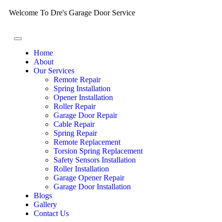
Welcome To Dre's Garage Door Service
Home
About
Our Services
Remote Repair
Spring Installation
Opener Installation
Roller Repair
Garage Door Repair
Cable Repair
Spring Repair
Remote Replacement
Torsion Spring Replacement
Safety Sensors Installation
Roller Installation
Garage Opener Repair
Garage Door Installation
Blogs
Gallery
Contact Us