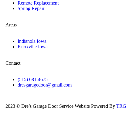
Remote Replacement
Spring Repair
Areas
Indianola Iowa
Knoxville Iowa
Contact
(515) 681-4675
dresgaragedoor@gmail.com
2023 © Dre’s Garage Door Service Website Powered By
TRG