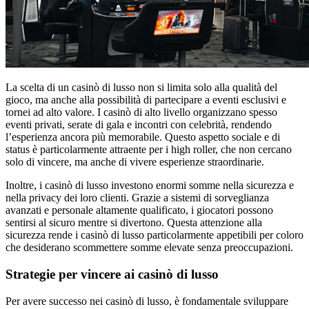
La scelta di un casinò di lusso non si limita solo alla qualità del
gioco, ma anche alla possibilità di partecipare a eventi esclusivi e
tornei ad alto valore. I casinò di alto livello organizzano spesso
eventi privati, serate di gala e incontri con celebrità, rendendo
l’esperienza ancora più memorabile. Questo aspetto sociale e di
status è particolarmente attraente per i high roller, che non cercano
solo di vincere, ma anche di vivere esperienze straordinarie.
Inoltre, i casinò di lusso investono enormi somme nella sicurezza e
nella privacy dei loro clienti. Grazie a sistemi di sorveglianza
avanzati e personale altamente qualificato, i giocatori possono
sentirsi al sicuro mentre si divertono. Questa attenzione alla
sicurezza rende i casinò di lusso particolarmente appetibili per coloro
che desiderano scommettere somme elevate senza preoccupazioni.
Strategie per vincere ai casinò di lusso
Per avere successo nei casinò di lusso, è fondamentale sviluppare