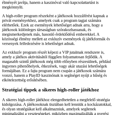
élményét javítja, hanem a kaszinóval való kapcsolattartást is
megkönnyíti.
A high-roller program részeként a játékosok hozzáférést kapnak a
privát eseményekhez, amelyek csak a program tagjai számára
elérhetőek. Ezek az események lehetőséget adnak arra, hogy a
játékosok különleges társaságban szórakozhassanak, és
megismerkedjenek más, hasonló érdeklődésű emberekkel. A
közösségi élmény mellett az exkluzív események új játékformák és
versenyek felfedezésére is lehetőséget adnak.
Az exkluzív program részét képezi a VIP jutalmak rendszere is,
amely a játékos aktivitásától függően folyamatosan fejlődik. A
magasabb szintű játékosok még több előnyben részesülnek, például
ingyenes pihenőhelyek, étkezések, vagy akár utazási lehetőségek
formájában. Ez a fajta program nem csupán a játékosok számára
vonzó, hanem a PlayID kaszinónak is segítséget nyújt a hűség és
elkötelezettség erősítésében.
Stratégiai tippek a sikeres high-roller játékhoz
A sikeres high-roller játékhoz elengedhetetlen a megfelelő stratégia
kidolgozása. A játékosoknak tisztában kell lenniük a kockázatokkal,
és olyan stratégiákat kell alkalmazniuk, amelyek segítenek
minimalizálni a veszteségeket, miközben maximalizálják a nyerési