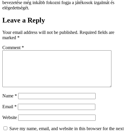
bevezetése még inkább fokozni fogja a játékosok izgalmát és
elégedettségét.
Leave a Reply
Your email address will not be published.
Required fields are
marked
*
Comment
*
Name
*
Email
*
Website
Save my name, email, and website in this browser for the next