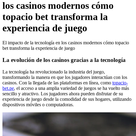
los casinos modernos cómo
topacio bet transforma la
experiencia de juego
El impacto de la tecnología en los casinos modernos cómo topacio
bet transforma la experiencia de juego
La evolución de los casinos gracias a la tecnología
La tecnología ha revolucionado la industria del juego,
transformando la manera en que los jugadores interactúan con los
casinos. Con la llegada de las plataformas en línea, como
topacio-
bet.pe
, el acceso a una amplia variedad de juegos se ha vuelto más
sencillo y atractivo. Los jugadores ahora pueden disfrutar de su
experiencia de juego desde la comodidad de sus hogares, utilizando
dispositivos móviles o computadoras.