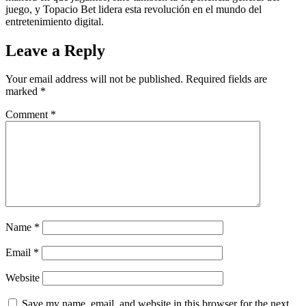
juego, y Topacio Bet lidera esta revolución en el mundo del
entretenimiento digital.
Leave a Reply
Your email address will not be published.
Required fields are
marked
*
Comment
*
Name
*
Email
*
Website
Save my name, email, and website in this browser for the next