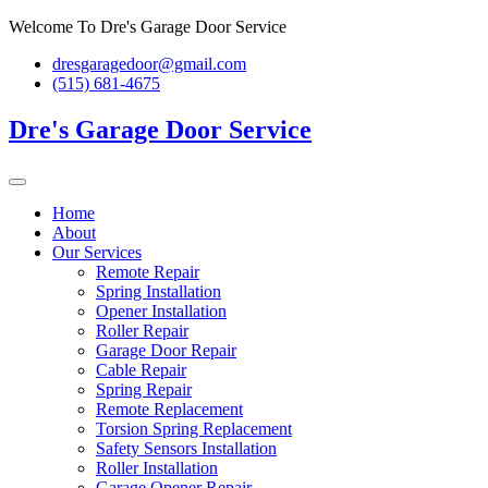
Skip
Welcome To Dre's Garage Door Service
to
dresgaragedoor@gmail.com
content
(515) 681-4675
Dre's Garage Door Service
Home
About
Our Services
Remote Repair
Spring Installation
Opener Installation
Roller Repair
Garage Door Repair
Cable Repair
Spring Repair
Remote Replacement
Torsion Spring Replacement
Safety Sensors Installation
Roller Installation
Garage Opener Repair