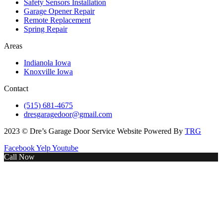
Safety Sensors Installation
Garage Opener Repair
Remote Replacement
Spring Repair
Areas
Indianola Iowa
Knoxville Iowa
Contact
(515) 681-4675
dresgaragedoor@gmail.com
2023 © Dre’s Garage Door Service Website Powered By
TRG
Facebook
Yelp
Youtube
Call Now