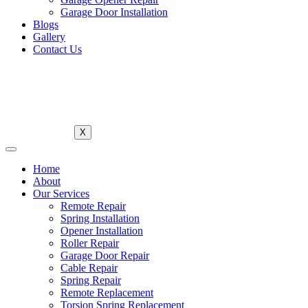
Garage Door Installation
Blogs
Gallery
Contact Us
X
Home
About
Our Services
Remote Repair
Spring Installation
Opener Installation
Roller Repair
Garage Door Repair
Cable Repair
Spring Repair
Remote Replacement
Torsion Spring Replacement