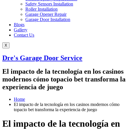
Safety Sensors Installation
Roller Installation
Garage Opener Repair
Garage Door Installation
Blogs
Gallery
Contact Us
X
Dre's Garage Door Service
El impacto de la tecnología en los casinos
modernos cómo topacio bet transforma la
experiencia de juego
Home
El impacto de la tecnología en los casinos modernos cómo
topacio bet transforma la experiencia de juego
El impacto de la tecnología en