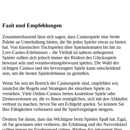
Fazit und Empfehlungen
Zusammenfassend lässt sich sagen, dass Casinospiele eine breite
Palette an Unterhaltung bieten, die für jeden Spieler etwas zu bieten
hat. Von klassischen Tischspielen über Spielautomaten bis hin zu
Live-Casino-Erlebnissen – die Vielfalt ist nahezu unbegrenzt.
Spieler sollten sich jedoch immer der Risiken des Glücksspiels
bewusst sein und verantwortungsbewusst spielen. Die Wahl des
richtigen Casinos und der bevorzugten Spiele kann entscheidend
sein, um die besten Spielerlebnisse zu genießen.
Wenn Sie neu im Bereich der Casinospiele sind, empfehlen wir,
zunächst die Regeln und Strategien der einzelnen Spiele zu
verstehen. Viele Online-Casinos bieten kostenlose Spiele oder
Demoversionen an, die es Ihnen ermöglichen, sich mit den Abläufen
vertraut zu machen, bevor Sie um Echtgeld spielen. So können Sie
Ihre Fähigkeiten verbessern und Ihr Spielvergnügen steigern.
Denken Sie daran, dass das Wichtigste beim Spielen Spaß hat. Egal,
ob Sie gewinnen oder verlieren, die Erfahrung und der Nervenkitzel
sollten immer im Vordergrund stehen. Bleiben Sie informiert über