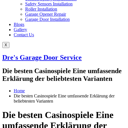
Safety Sensors Installation
Roller Installation
Garage Opener Repair
Garage Door Installation
Blogs
Gallery
Contact Us
X
Dre's Garage Door Service
Die besten Casinospiele Eine umfassende
Erklärung der beliebtesten Varianten
Home
Die besten Casinospiele Eine umfassende Erklärung der
beliebtesten Varianten
Die besten Casinospiele Eine
umfassende Erklärung der