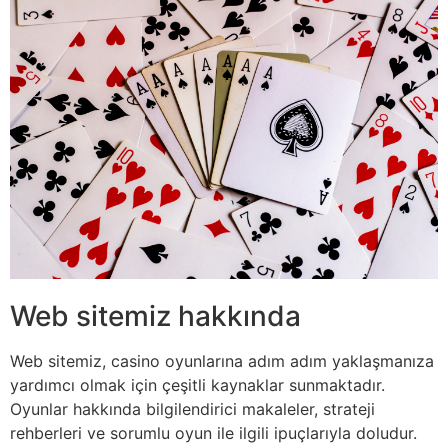
Web sitemiz hakkında
Web sitemiz, casino oyunlarına adım adım yaklaşmanıza
yardımcı olmak için çeşitli kaynaklar sunmaktadır.
Oyunlar hakkında bilgilendirici makaleler, strateji
rehberleri ve sorumlu oyun ile ilgili ipuçlarıyla doludur.