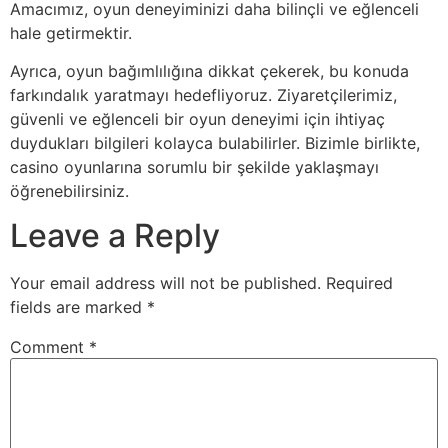
Amacımız, oyun deneyiminizi daha bilinçli ve eğlenceli
hale getirmektir.
Ayrıca, oyun bağımlılığına dikkat çekerek, bu konuda
farkındalık yaratmayı hedefliyoruz. Ziyaretçilerimiz,
güvenli ve eğlenceli bir oyun deneyimi için ihtiyaç
duydukları bilgileri kolayca bulabilirler. Bizimle birlikte,
casino oyunlarına sorumlu bir şekilde yaklaşmayı
öğrenebilirsiniz.
Leave a Reply
Your email address will not be published.
Required
fields are marked
*
Comment
*