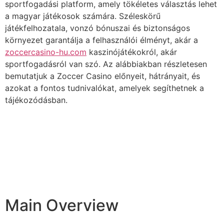
sportfogadási platform, amely tökéletes választás lehet
a magyar játékosok számára. Széleskörű
játékfelhozatala, vonzó bónuszai és biztonságos
környezet garantálja a felhasználói élményt, akár a
zoccercasino-hu.com
kaszinójátékokról, akár
sportfogadásról van szó. Az alábbiakban részletesen
bemutatjuk a Zoccer Casino előnyeit, hátrányait, és
azokat a fontos tudnivalókat, amelyek segíthetnek a
tájékozódásban.
Main Overview