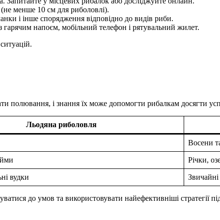
а. Запитайте у місцевих рибалок або досліджуйте онлайн.
(не менше 10 см для риболовлі).
анки і інше спорядження відповідно до видів риби.
з гарячим напоєм, мобільний телефон і рятувальний жилет.
ситуацій.
тати полювання, і знання їх може допомогти рибалкам досягти усп
Льодяна риболовля
Восени т
ойми
Річки, оз
ьні вудки
Звичайні
ватися до умов та використовувати найефективніші стратегії під