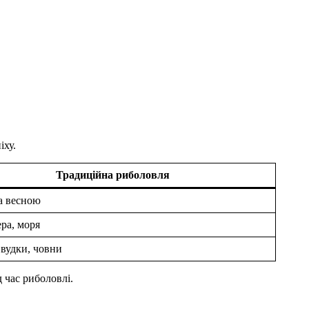
іху.
Традиційна риболовля
а весною
ера, моря
 вудки, човни
 час риболовлі.