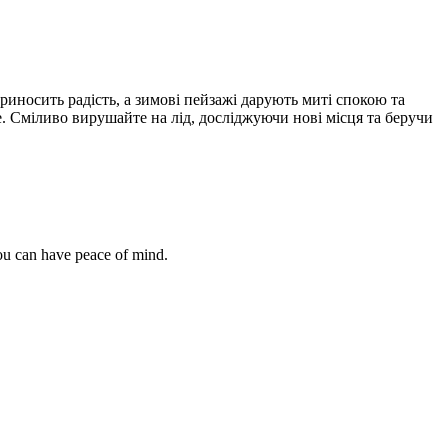
иносить радість, а зимові пейзажі дарують миті спокою та
. Сміливо вирушайте на лід, досліджуючи нові місця та беручи
you can have peace of mind.