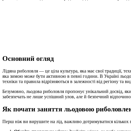
Основний огляд
Лідяна риболовля — це ціла культура, яка має свої традиції, т
яка зимою може бути активною в певні години. В Україні льодо
техніки та правила відрізняються в залежності від регіону та в
Безумовно, льодова риболовля пропонує унікальний досвід, як
забезпечать не лише успішний улов, але й безпечний відпочино
Як почати заняття льодовою риболовле
Перш ніж ви вирушите на лід, важливо дотримуватися кількох 