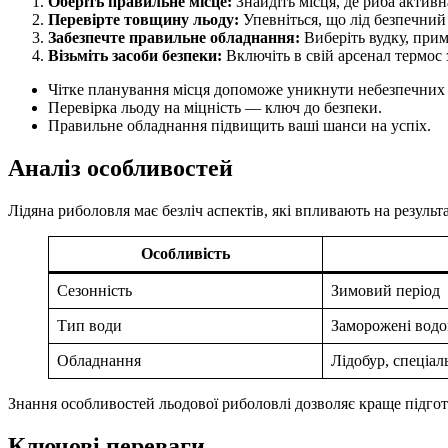
Оберіть правильне місце:
Знайдіть місця, де риба активн
Перевірте товщину льоду:
Упевніться, що лід безпечний 
Забезпечте правильне обладнання:
Виберіть вудку, прим
Візьміть засоби безпеки:
Включіть в свій арсенал термос 
Чітке планування місця допоможе уникнути небезпечних 
Перевірка льоду на міцність — ключ до безпеки.
Правильне обладнання підвищить ваші шанси на успіх.
Аналіз особливостей
Лідяна риболовля має безліч аспектів, які впливають на резуль
Особливість
Сезонність
Зимовий період
Тип води
Заморожені вод
Обладнання
Лідобур, спеціал
Знання особливостей льодової риболовлі дозволяє краще підготу
Ключові переваги