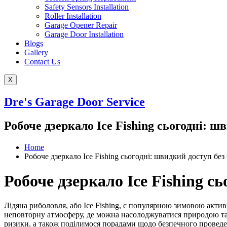
Safety Sensors Installation
Roller Installation
Garage Opener Repair
Garage Door Installation
Blogs
Gallery
Contact Us
X
Dre's Garage Door Service
Робоче дзеркало Ice Fishing сьогодні: 
Home
Робоче дзеркало Ice Fishing сьогодні: швидкий доступ без
Робоче дзеркало Ice Fishing с
Лідяна риболовля, або Ice Fishing, є популярною зимовою актив
неповторну атмосферу, де можна насолоджуватися природою та с
ризики, а також поділимося порадами щодо безпечного проведе