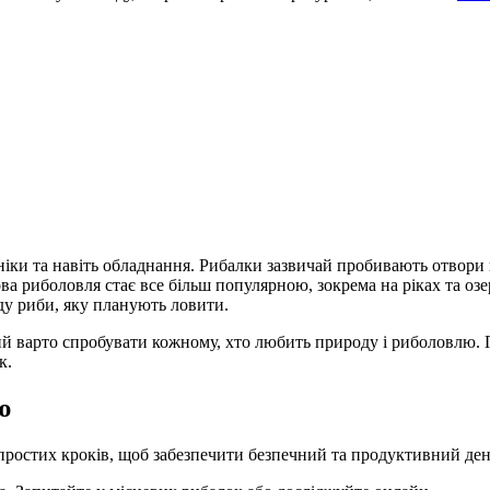
ехніки та навіть обладнання. Рибалки зазвичай пробивають отвори
ва риболовля стає все більш популярною, зокрема на ріках та оз
иду риби, яку планують ловити.
ий варто спробувати кожному, хто любить природу і риболовлю.
к.
ю
простих кроків, щоб забезпечити безпечний та продуктивний ден