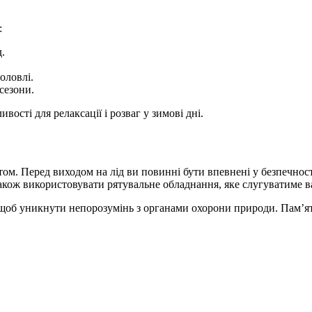
:
.
оловлі.
сезони.
ості для релаксації і розваг у зимові дні.
том. Перед виходом на лід ви повинні бути впевнені у безпечност
акож використовувати рятувальне обладнання, яке слугуватиме ва
 щоб уникнути непорозумінь з органами охорони природи. Пам’ят