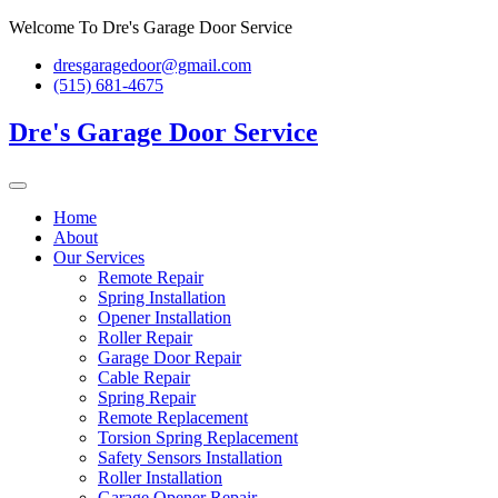
Skip
Welcome To Dre's Garage Door Service
to
dresgaragedoor@gmail.com
content
(515) 681-4675
Dre's Garage Door Service
Home
About
Our Services
Remote Repair
Spring Installation
Opener Installation
Roller Repair
Garage Door Repair
Cable Repair
Spring Repair
Remote Replacement
Torsion Spring Replacement
Safety Sensors Installation
Roller Installation
Garage Opener Repair