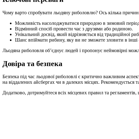
Чому варто спробувати льодяну риболовлю? Ось кілька причин
Можливість насолоджуватися природою в зимовий період
Відмінний спосіб провести час з друзями або родиною.
Унікальний досвід, який відрізняється від традиційної риб
Шанс впіймати рибину, яку ви не зможете зловити в інші 
Льодяна риболовля об’єднує людей і пропонує неймовірні можлив
Довіра та безпека
Безпека під час льодової риболовлі є критично важливим аспек
на віддалених айсбергах чи в далеких місцях. Рекомендується т
Додатково, дотримуйтеся всіх місцевих правил та регламентів,