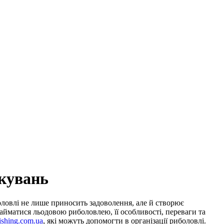
окувань
боловлі не лише приносить задоволення, але й створює
айматися льодовою риболовлею, її особливості, переваги та
fishing.com.ua
, які можуть допомогти в організації риболовлі.