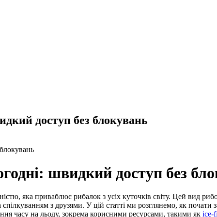
швидкий доступ без блокувань
 блокувань
ьогодні: швидкий доступ без бл
ністю, яка приваблює рибалок з усіх куточків світу. Цей вид ри
пілкуванням з друзями. У цій статті ми розглянемо, як почати з
ння часу на льоду, зокрема корисними ресурсами, такими як
ice-