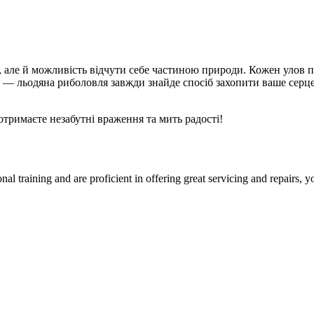
але й можливість відчути себе частиною природи. Кожен улов пр
 — льодяна риболовля завжди знайде спосіб захопити ваше серце
отримаєте незабутні враження та мить радості!
l training and are proficient in offering great servicing and repairs, 