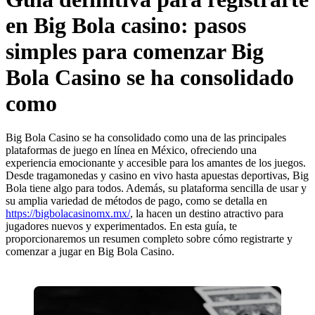
en Big Bola casino: pasos
simples para comenzar Big
Bola Casino se ha consolidado
como
Big Bola Casino se ha consolidado como una de las principales
plataformas de juego en línea en México, ofreciendo una
experiencia emocionante y accesible para los amantes de los juegos.
Desde tragamonedas y casino en vivo hasta apuestas deportivas, Big
Bola tiene algo para todos. Además, su plataforma sencilla de usar y
su amplia variedad de métodos de pago, como se detalla en
https://bigbolacasinomx.mx/
, la hacen un destino atractivo para
jugadores nuevos y experimentados. En esta guía, te
proporcionaremos un resumen completo sobre cómo registrarte y
comenzar a jugar en Big Bola Casino.