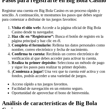
Pasos para registrarte en Big Bola Casino
Registrar una cuenta en Big Bola Casino es un proceso rápido y
sencillo. A continuación, te mostramos los pasos que debes seguir
para comenzar a disfrutar de tus juegos favoritos:
Visita el sitio web:
Accede a la página oficial de Big Bola
Casino desde tu navegador.
Haz clic en “Registrarse”:
Busca el botón de registro en la
página principal y haz clic en él.
Completa el formulario:
Rellena tus datos personales como
nombre, correo electrónico y fecha de nacimiento.
Confirma tu cuenta:
Recibirás un correo electrónico de
verificación al que debes acceder para activar tu cuenta.
Realiza tu primer depósito:
Selecciona un método de pago
y sigue los pasos para realizar tu primer depósito.
¡Comienza a jugar!
Una vez que tu cuenta esté activa y con
fondos, podrás acceder a una variedad de juegos.
Acceso rápido a tus juegos favoritos.
Facilidad de navegación en un entorno seguro.
Oportunidad de aprovechar el bono de bienvenida.
Análisis de características de Big Bola