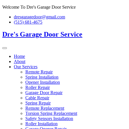
Skip
Welcome To Dre's Garage Door Service
to
dresgaragedoor@gmail.com
content
(515) 681-4675
Dre's Garage Door Service
Home
About
Our Services
Remote Repair
Spring Installation
Opener Installation
Roller Repair
Garage Door Repair
Cable Repair
Spring Repair
Remote Replacement
Torsion Spring Replacement
Safety Sensors Installation
Roller Installation
Garage Opener Repair