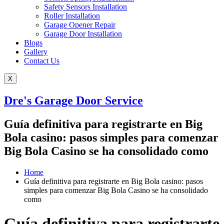
Safety Sensors Installation
Roller Installation
Garage Opener Repair
Garage Door Installation
Blogs
Gallery
Contact Us
X
Dre's Garage Door Service
Guía definitiva para registrarte en Big
Bola casino: pasos simples para comenzar
Big Bola Casino se ha consolidado como
Home
Guía definitiva para registrarte en Big Bola casino: pasos
simples para comenzar Big Bola Casino se ha consolidado
como
Guía definitiva para registrarte