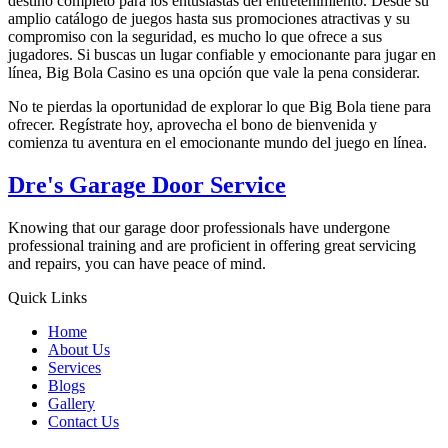
destino completo para los entusiastas del entretenimiento. Desde su
amplio catálogo de juegos hasta sus promociones atractivas y su
compromiso con la seguridad, es mucho lo que ofrece a sus
jugadores. Si buscas un lugar confiable y emocionante para jugar en
línea, Big Bola Casino es una opción que vale la pena considerar.
No te pierdas la oportunidad de explorar lo que Big Bola tiene para
ofrecer. Regístrate hoy, aprovecha el bono de bienvenida y
comienza tu aventura en el emocionante mundo del juego en línea.
Dre's Garage Door Service
Knowing that our garage door professionals have undergone
professional training and are proficient in offering great servicing
and repairs, you can have peace of mind.
Quick Links
Home
About Us
Services
Blogs
Gallery
Contact Us