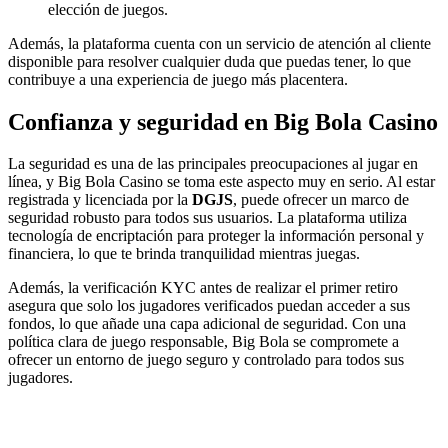
elección de juegos.
Además, la plataforma cuenta con un servicio de atención al cliente
disponible para resolver cualquier duda que puedas tener, lo que
contribuye a una experiencia de juego más placentera.
Confianza y seguridad en Big Bola Casino
La seguridad es una de las principales preocupaciones al jugar en
línea, y Big Bola Casino se toma este aspecto muy en serio. Al estar
registrada y licenciada por la
DGJS
, puede ofrecer un marco de
seguridad robusto para todos sus usuarios. La plataforma utiliza
tecnología de encriptación para proteger la información personal y
financiera, lo que te brinda tranquilidad mientras juegas.
Además, la verificación KYC antes de realizar el primer retiro
asegura que solo los jugadores verificados puedan acceder a sus
fondos, lo que añade una capa adicional de seguridad. Con una
política clara de juego responsable, Big Bola se compromete a
ofrecer un entorno de juego seguro y controlado para todos sus
jugadores.