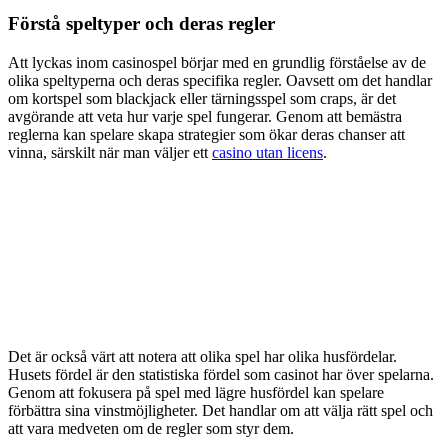
Förstå speltyper och deras regler
Att lyckas inom casinospel börjar med en grundlig förståelse av de
olika speltyperna och deras specifika regler. Oavsett om det handlar
om kortspel som blackjack eller tärningsspel som craps, är det
avgörande att veta hur varje spel fungerar. Genom att bemästra
reglerna kan spelare skapa strategier som ökar deras chanser att
vinna, särskilt när man väljer ett
casino utan licens
.
Det är också värt att notera att olika spel har olika husfördelar.
Husets fördel är den statistiska fördel som casinot har över spelarna.
Genom att fokusera på spel med lägre husfördel kan spelare
förbättra sina vinstmöjligheter. Det handlar om att välja rätt spel och
att vara medveten om de regler som styr dem.