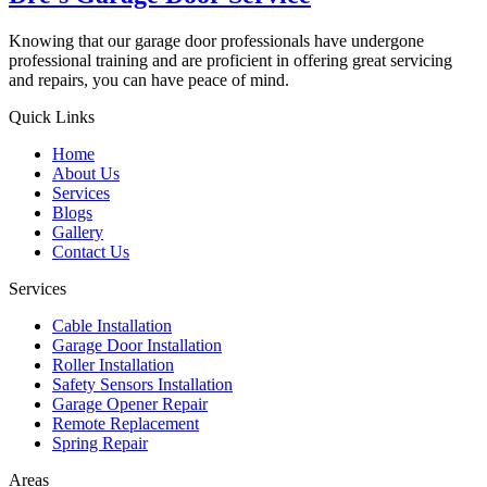
Knowing that our garage door professionals have undergone
professional training and are proficient in offering great servicing
and repairs, you can have peace of mind.
Quick Links
Home
About Us
Services
Blogs
Gallery
Contact Us
Services
Cable Installation
Garage Door Installation
Roller Installation
Safety Sensors Installation
Garage Opener Repair
Remote Replacement
Spring Repair
Areas