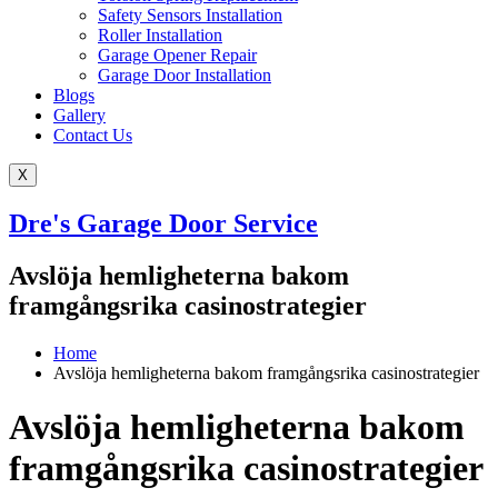
Safety Sensors Installation
Roller Installation
Garage Opener Repair
Garage Door Installation
Blogs
Gallery
Contact Us
X
Dre's Garage Door Service
Avslöja hemligheterna bakom
framgångsrika casinostrategier
Home
Avslöja hemligheterna bakom framgångsrika casinostrategier
Avslöja hemligheterna bakom
framgångsrika casinostrategier