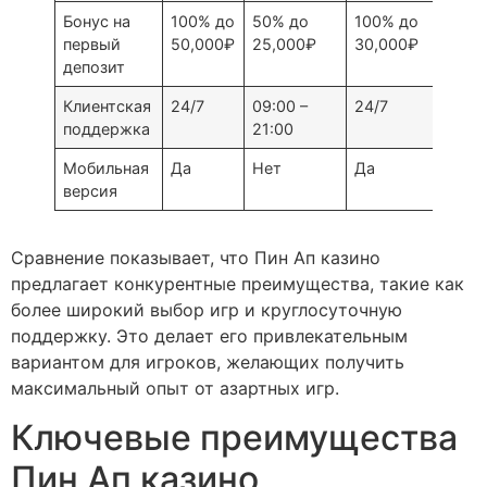
Бонус на
100% до
50% до
100% до
первый
50,000₽
25,000₽
30,000₽
депозит
Клиентская
24/7
09:00 –
24/7
поддержка
21:00
Мобильная
Да
Нет
Да
версия
Сравнение показывает, что Пин Ап казино
предлагает конкурентные преимущества, такие как
более широкий выбор игр и круглосуточную
поддержку. Это делает его привлекательным
вариантом для игроков, желающих получить
максимальный опыт от азартных игр.
Ключевые преимущества
Пин Ап казино