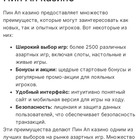
Пин Ап казино предоставляет множество
преимуществ, которые могут заинтересовать как
новых, так и опытных игроков. Вот некоторые из
них:
Широкий выбор игр:
более 2500 различных
азартных игр, включая слоты, настольные и
живые игры.
Бонусы и акции:
щедрые стартовые бонусы и
регулярные промо-акции для лояльных
игроков.
Удобный интерфейс:
интуитивно понятный
сайт и мобильная версия для игры на ходу.
Безопасность:
лицензия и защита данных
пользователей, что обеспечивает безопасность
транзакций.
Эти преимущества делают Пин Ап казино одним из
лучших выборов на рынке азартных игр. Множество