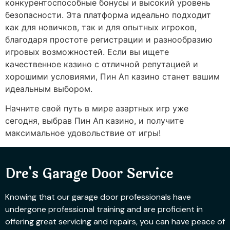
конкурентоспособные бонусы и высокий уровень
безопасности. Эта платформа идеально подходит
как для новичков, так и для опытных игроков,
благодаря простоте регистрации и разнообразию
игровых возможностей. Если вы ищете
качественное казино с отличной репутацией и
хорошими условиями, Пин Ап казино станет вашим
идеальным выбором.
Начните свой путь в мире азартных игр уже
сегодня, выбрав Пин Ап казино, и получите
максимальное удовольствие от игры!
Dre's Garage Door Service
Knowing that our garage door professionals have
undergone professional training and are proficient in
offering great servicing and repairs, you can have peace of