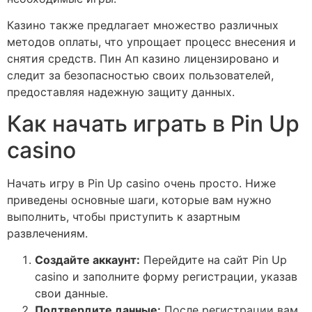
Казино также предлагает множество различных
методов оплаты, что упрощает процесс внесения и
снятия средств. Пин Ап казино лицензировано и
следит за безопасностью своих пользователей,
предоставляя надежную защиту данных.
Как начать играть в Pin Up
casino
Начать игру в Pin Up casino очень просто. Ниже
приведены основные шаги, которые вам нужно
выполнить, чтобы приступить к азартным
развлечениям.
Создайте аккаунт:
Перейдите на сайт Pin Up
casino и заполните форму регистрации, указав
свои данные.
Подтвердите данные:
После регистрации вам