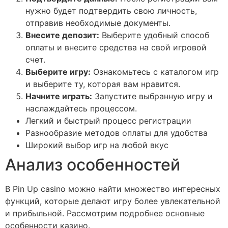
нужно будет подтвердить свою личность,
отправив необходимые документы.
Внесите депозит:
Выберите удобный способ
оплаты и внесите средства на свой игровой
счет.
Выберите игру:
Ознакомьтесь с каталогом игр
и выберите ту, которая вам нравится.
Начните играть:
Запустите выбранную игру и
наслаждайтесь процессом.
Легкий и быстрый процесс регистрации
Разнообразие методов оплаты для удобства
Широкий выбор игр на любой вкус
Анализ особенностей
В Pin Up casino можно найти множество интересных
функций, которые делают игру более увлекательной
и прибыльной. Рассмотрим подробнее основные
особенности казино.