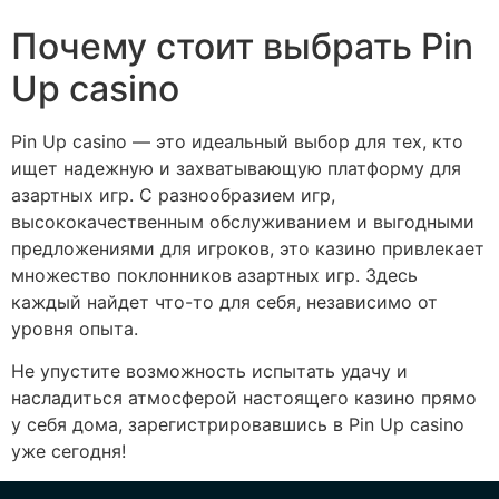
Почему стоит выбрать Pin
Up casino
Pin Up casino — это идеальный выбор для тех, кто
ищет надежную и захватывающую платформу для
азартных игр. С разнообразием игр,
высококачественным обслуживанием и выгодными
предложениями для игроков, это казино привлекает
множество поклонников азартных игр. Здесь
каждый найдет что-то для себя, независимо от
уровня опыта.
Не упустите возможность испытать удачу и
насладиться атмосферой настоящего казино прямо
у себя дома, зарегистрировавшись в Pin Up casino
уже сегодня!