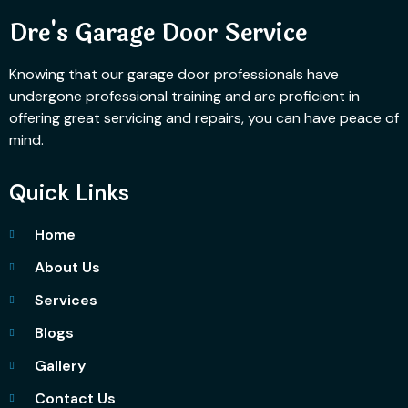
Dre's Garage Door Service
Knowing that our garage door professionals have
undergone professional training and are proficient in
offering great servicing and repairs, you can have peace of
mind.
Quick Links
Home
About Us
Services
Blogs
Gallery
Contact Us