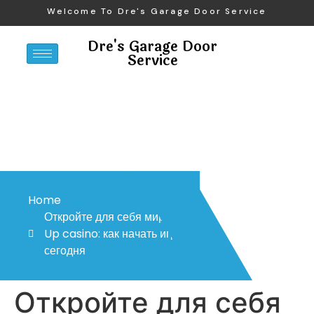
Welcome To Dre's Garage Door Service
Dre's Garage Door
Service
Откройте для себя мир Pin
Up casino: как начать играть
сегодня
Home
Откройте для себя мир Pin
Up casino: как начать играть
сегодня
Откройте для себя