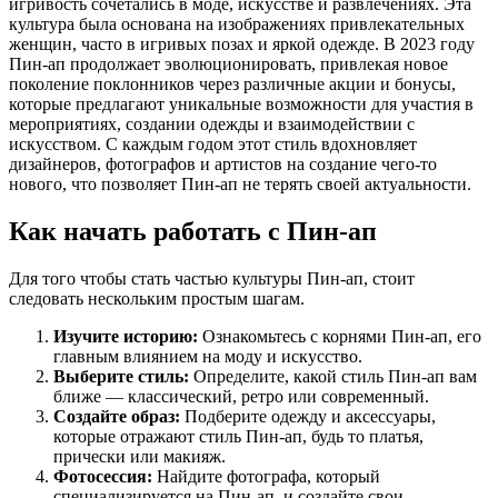
игривость сочетались в моде, искусстве и развлечениях. Эта
культура была основана на изображениях привлекательных
женщин, часто в игривых позах и яркой одежде. В 2023 году
Пин-ап продолжает эволюционировать, привлекая новое
поколение поклонников через различные акции и бонусы,
которые предлагают уникальные возможности для участия в
мероприятиях, создании одежды и взаимодействии с
искусством. С каждым годом этот стиль вдохновляет
дизайнеров, фотографов и артистов на создание чего-то
нового, что позволяет Пин-ап не терять своей актуальности.
Как начать работать с Пин-ап
Для того чтобы стать частью культуры Пин-ап, стоит
следовать нескольким простым шагам.
Изучите историю:
Ознакомьтесь с корнями Пин-ап, его
главным влиянием на моду и искусство.
Выберите стиль:
Определите, какой стиль Пин-ап вам
ближе — классический, ретро или современный.
Создайте образ:
Подберите одежду и аксессуары,
которые отражают стиль Пин-ап, будь то платья,
прически или макияж.
Фотосессия:
Найдите фотографа, который
специализируется на Пин-ап, и создайте свои