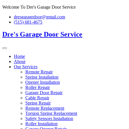
Skip
Welcome To Dre's Garage Door Service
to
dresgaragedoor@gmail.com
content
(515) 681-4675
Dre's Garage Door Service
Home
About
Our Services
Remote Repair
Spring Installation
Opener Installation
Roller Repair
Garage Door Repair
Cable Repair
Spring Repair
Remote Replacement
Torsion Spring Replacement
Safety Sensors Installation
Roller Installation
Garage Opener Repair