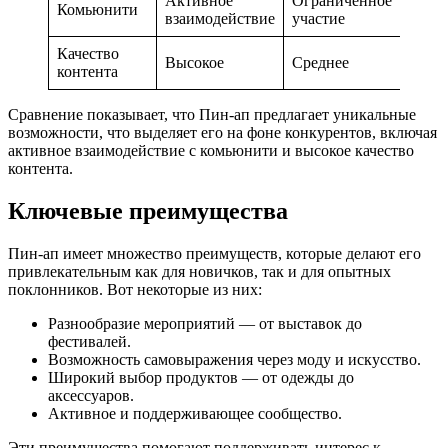
Активное
Ограниченное
Пасс
Комьюнити
взаимодействие
участие
подп
Качество
Высокое
Среднее
Низк
контента
Сравнение показывает, что Пин-ап предлагает уникальные
возможности, что выделяет его на фоне конкурентов, включая
активное взаимодействие с комьюнити и высокое качество
контента.
Ключевые преимущества
Пин-ап имеет множество преимуществ, которые делают его
привлекательным как для новичков, так и для опытных
поклонников. Вот некоторые из них:
Разнообразие мероприятий — от выставок до
фестивалей.
Возможность самовыражения через моду и искусство.
Широкий выбор продуктов — от одежды до
аксессуаров.
Активное и поддерживающее сообщество.
Эти преимущества помогают поддерживать интерес к